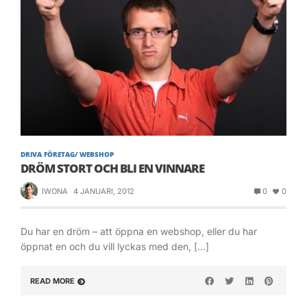
DRIVA FÖRETAG/ WEBSHOP
DRÖM STORT OCH BLI EN VINNARE
IWONA
4 JANUARI, 2012
0
0
Du har en dröm – att öppna en webshop, eller du har
öppnat en och du vill lyckas med den, […]
READ MORE