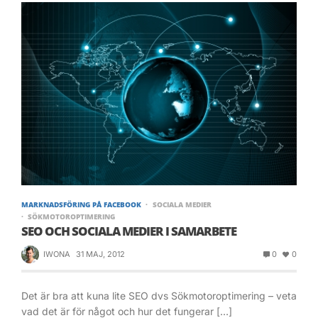
MARKNADSFÖRING PÅ FACEBOOK
SOCIALA MEDIER
SÖKMOTOROPTIMERING
SEO OCH SOCIALA MEDIER I SAMARBETE
IWONA
31 MAJ, 2012
0
0
Det är bra att kuna lite SEO dvs Sökmotoroptimering – veta
vad det är för något och hur det fungerar […]