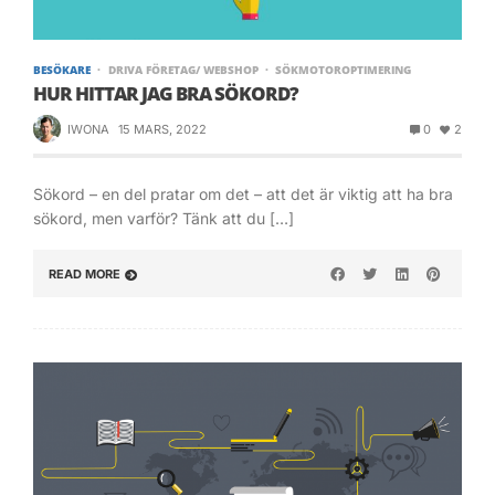
BESÖKARE
DRIVA FÖRETAG/ WEBSHOP
SÖKMOTOROPTIMERING
HUR HITTAR JAG BRA SÖKORD?
IWONA
15 MARS, 2022
0
2
Sökord – en del pratar om det – att det är viktig att ha bra
sökord, men varför? Tänk att du […]
READ MORE