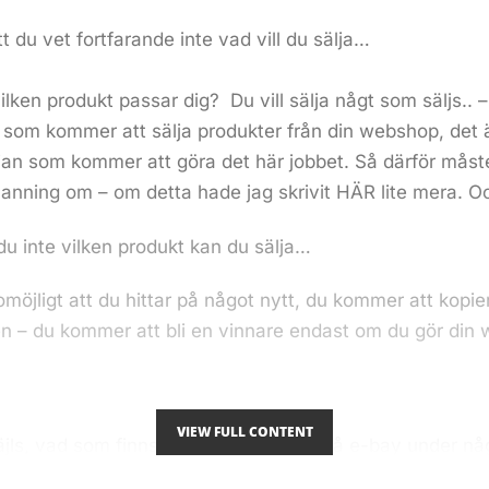
t du vet fortfarande inte vad vill du sälja…
ilken produkt passar dig? Du vill sälja någt som säljs.. 
 du som kommer att sälja produkter från din webshop, det
jan som kommer att göra det här jobbet. Så därför måst
 anning om – om detta hade jag skrivit
HÄR
lite mera. 
 du inte vilken produkt kan du sälja…
 omöjligt att du hittar på något nytt, du kommer att kopi
en – du kommer att bli en vinnare endast om du gör din
VIEW FULL CONTENT
säjls, vad som finns. Observera gärna på e-bay under n
 Observera – genom observation lär du dig. Begränsa dig, t