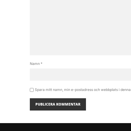
Namn
*
Spara mitt namn, min e-postadress och webbplats i denna 