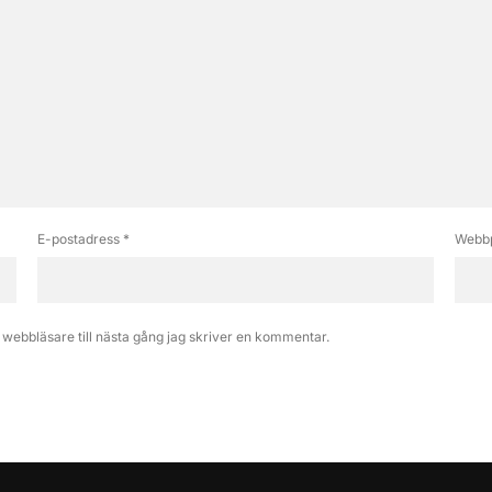
E-postadress
*
Webbp
webbläsare till nästa gång jag skriver en kommentar.