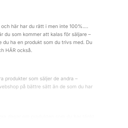
– och här har du rätt i men inte 100%….
 är du som kommer att kalas för säljare –
e du ha en produkt som du trivs med. Du
Och
HÄR
också.
era produkter som säljer de andra –
 webshop på bättre sätt än de som du har
ågra dagar om produkten som du har tänkt
a inte alla produkter till din butik som säljs