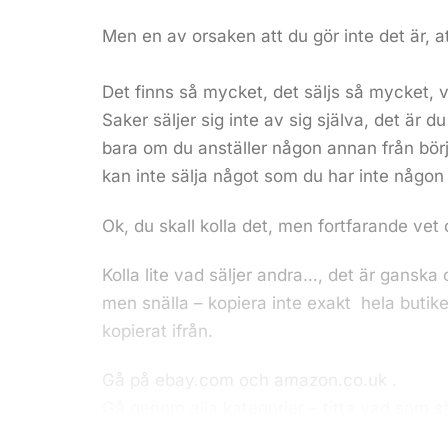
Men en av orsaken att du gör inte det är, at
Det finns så mycket, det säljs så mycket, v
Saker säljer sig inte av sig själva, det är
bara om du anställer någon annan från bör
kan inte sälja något som du har inte någon
Ok, du skall kolla det, men fortfarande vet
Kolla lite vad säljer andra…, det är ganska
men snälla – kopiera inte exakt hela butik
kopierat ifrån.
Gå på
ebay.com
och
amazon.co.uk
.
Gå genom alla kategorier – titta vad som 
dig säjls på auktioner eller blir kvar osåld.