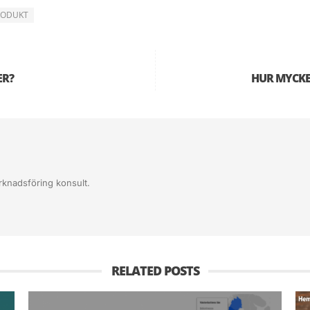
RODUKT
en med
Google Keyword Tool.
ER?
HUR MYCKE
rknadsföring konsult.
RELATED POSTS