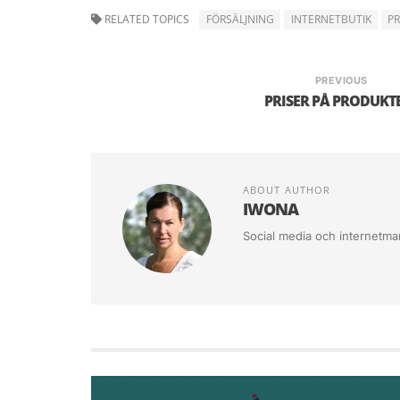
på ebay tex, begränsa dig till en kategori.
RELATED TOPICS
FÖRSÄLJNING
INTERNETBUTIK
P
Kolla gärna sedan popularitet på produkt
PREVIOUS
PRISER PÅ PRODUKT
ABOUT AUTHOR
IWONA
Social media och internetma