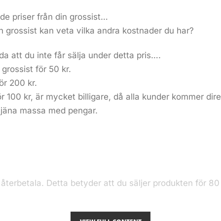
e priser från din grossist…
n grossist kan veta vilka andra kostnader du har?
 att du inte får sälja under detta pris….
grossist för 50 kr.
ör 200 kr.
r 100 kr, är mycket billigare, då alla kunder kommer dire
t tjäna massa med pengar.
betala. Detta betyder att du säljer produkten för 80 k