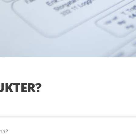
UKTER?
 ha?