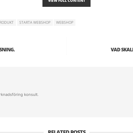
VIEW FULL CONTENT
RODUKT
STARTA WEBSHOP
WEBSHOP
SNING.
VAD SKALL
tura, kort, PayPal, direktbetalning etc.)
rknadsföring konsult.
etc
RELATED POSTS
tnader