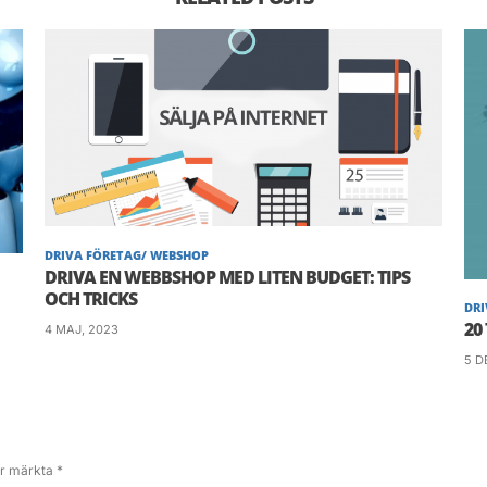
skall du betala skatt också.
i webshoppen räkna. Du kan spara många gråhår, håll i
spara på bekymmer.
DRIVA FÖRETAG/ WEBSHOP
DRIVA EN WEBBSHOP MED LITEN BUDGET: TIPS
OCH TRICKS
DRI
20
4 MAJ, 2023
5 D
 är märkta
*