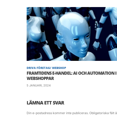
bokföring
och kanske något mer
Hur mycket har du i handen nu? Från detta 
Innan du sätter priser på dina produkter 
skall ju tjäna pegar på din shop och inte 
DRIVA FÖRETAG/ WEBSHOP
FRAMTIDENS E-HANDEL: AI OCH AUTOMATION I
WEBSHOPPAR
5 JANUARI, 2024
LÄMNA ETT SVAR
Din e-postadress kommer inte publiceras.
Obligatoriska fält