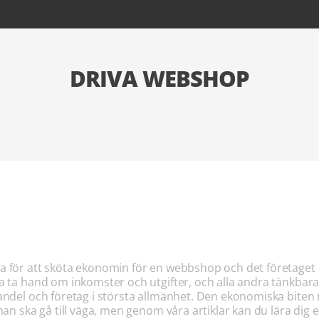
DRIVA WEBSHOP
a för att sköta ekonomin för en webbshop och det företaget
ka ta hand om inkomster och utgifter, och alla andra tänk
andel och företag i största allmänhet. Den ekonomiska bite
man ska gå till väga, men genom våra artiklar kan du lära di