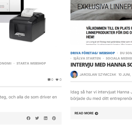
DRIVA FÖRETAG/ WEBSHOP
DU SO
SJÄLVA STARTEN
SOCIALA MEDIE
ONOMI
STARTA WEBSHOP
INTERVJU MED HANNA SO
JAROSLAW SZYMCZAK
10 JUNI,
0
0
Idag så har vi intervjuat Hanna
teg, och alla de som driver en
började du med ditt entreprenö
READ MORE