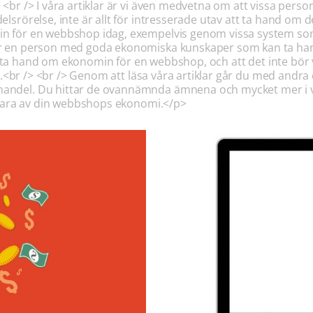
 <br /> I våra artiklar är vi även medvetna om att vissa pers
elsrörelse, inte är allt för intresserade utav att ta hand om
in för en webbshop idag, exempelvis genom vissa system som d
er en person med goda ekonomiska kunskaper som kan ta hand
 att ta hand om ekonomin för en webbshop, och att det inte bör 
ndel.<br /> <br /> Genom att läsa våra artiklar går du med andr
andel. Du hittar de ovannämnda ämnena och mycket mer i våra 
t klara av din webbshops ekonomi.</p>