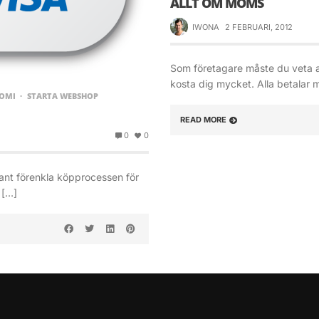
ALLT OM MOMS
IWONA
2 FEBRUARI, 2012
Som företagare måste du veta al
kosta dig mycket. Alla betalar
OMI
STARTA WEBSHOP
READ MORE
0
0
tant förenkla köpprocessen för
 […]