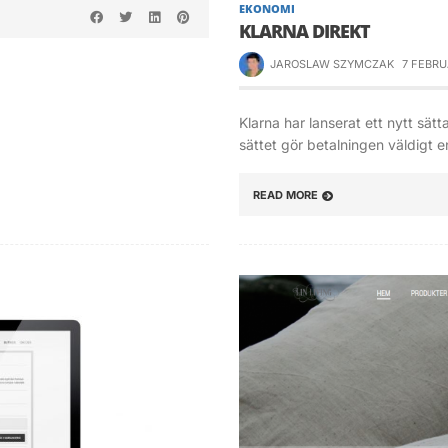
EKONOMI
KLARNA DIREKT
JAROSLAW SZYMCZAK
7 FEBRU
Klarna har lanserat ett nytt sätt
sättet gör betalningen väldigt e
READ MORE