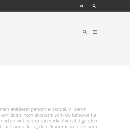
 man etablerat genom e-handel. Vi berör
bara områden inom ekonomi som du behöver ha
n med en webbshop kan verka överväldigande i
g ett och annat kring den ekonomiska biten som