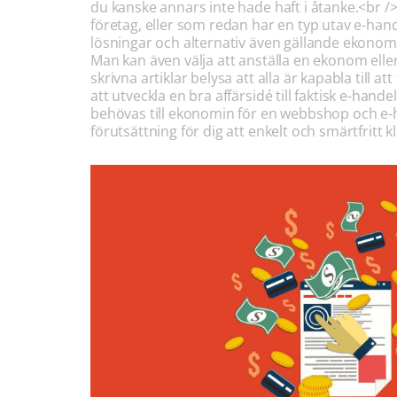
du kanske annars inte hade haft i åtanke.<br />
företag, eller som redan har en typ utav e-hand
lösningar och alternativ även gällande ekonom
Man kan även välja att anställa en ekonom ell
skrivna artiklar belysa att alla är kapabla till
att utveckla en bra affärsidé till faktisk e-ha
behövas till ekonomin för en webbshop och e-h
förutsättning för dig att enkelt och smärtfrit