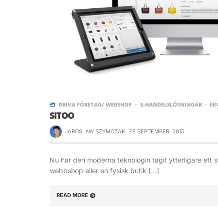
DRIVA FÖRETAG/ WEBSHOP
E-HANDELSLÖSNINGAR
EK
SITOO
JAROSLAW SZYMCZAK
28 SEPTEMBER, 2015
Nu har den moderna teknologin tagit ytterligare ett s
webbshop eller en fysisk butik […]
READ MORE