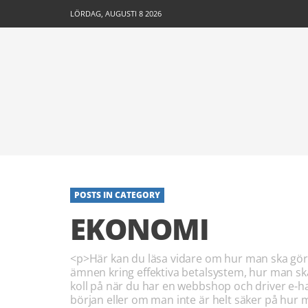
LÖRDAG, AUGUSTI 8 2026
POSTS IN CATEGORY
EKONOMI
<p>Här kan du läsa vidare om hur man ska gör
ämnen kring effektiva betalsystem, hur man s
koll på när du har en webbshop och driver e-h
början eller om man inte är helt säker på hur 