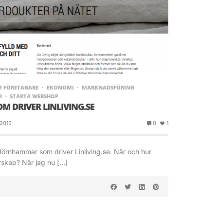
M FÖRETAGARE
EKONOMI
MARKNADSFÖRING
R
STARTA WEBSHOP
M DRIVER LINLIVING.SE
 2015
0
1
 Jörnhammar som driver Linliving.se. När och hur
rskap? När jag nu […]