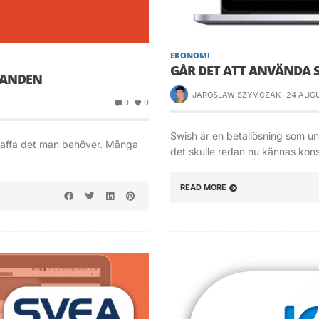
EKONOMI
GÅR DET ATT ANVÄNDA 
DANDEN
JAROSLAW SZYMCZAK
24 AUGU
0
0
Swish är en betallösning som u
rskaffa det man behöver. Många
det skulle redan nu kännas kons
READ MORE