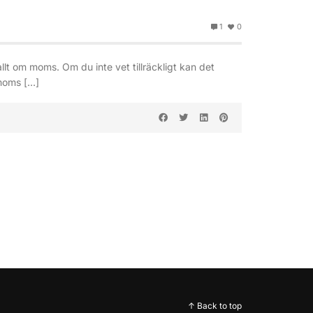
1
0
lt om moms. Om du inte vet tillräckligt kan det
 moms […]
↑ Back to top