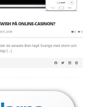
SWISH PÅ ONLINE-CASINON?
STI, 2019
0
0
nder de senaste åren tagit Sverige med storm och
tigt […]