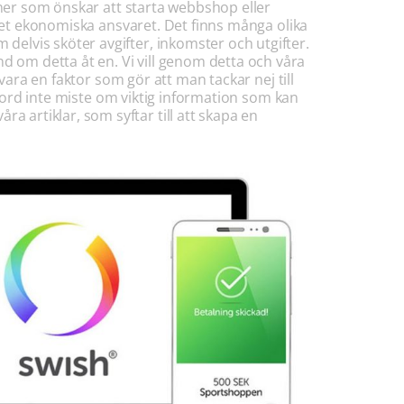
oner som önskar att starta webbshop eller
 det ekonomiska ansvaret. Det finns många olika
elvis sköter avgifter, inkomster och utgifter.
 om detta åt en. Vi vill genom detta och våra
vara en faktor som gör att man tackar nej till
a ord inte miste om viktig information som kan
artiklar, som syftar till att skapa en