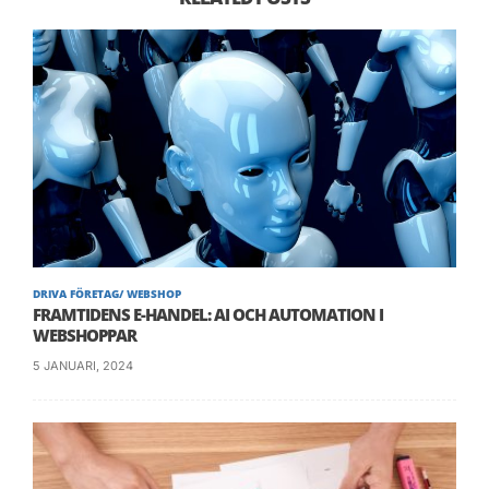
Då handlar de. Och därför måste du ha bra
sökord på din sida. Att andra skall kunna hitta
dig och dina varor.
Titta på filmen och lär dig hur du tar fram bra
sökord som är relevanta för din verksamhet.
Och kom ihåg att bra sökord hjälper dig med
SEO och annonsering. Ett tips vi har ifall du vill
dyka djupare i ämnet är att läsa vår artikel om
hur man lär sig att sökmotoroptimera enkelt
.
DRIVA FÖRETAG/ WEBSHOP
FRAMTIDENS E-HANDEL: AI OCH AUTOMATION I
WEBSHOPPAR
5 JANUARI, 2024