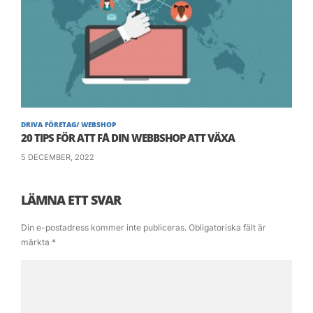
känsla, gå genom regler 1-3och tänkt vilken
produkt passar din butik.
Lycka till!
DRIVA FÖRETAG/ WEBSHOP
20 TIPS FÖR ATT FÅ DIN WEBBSHOP ATT VÄXA
5 DECEMBER, 2022
LÄMNA ETT SVAR
Din e-postadress kommer inte publiceras.
Obligatoriska fält är
märkta
*