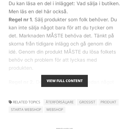
Du kan läsa en del i inlägget: Vad sälja i butiken.
Men läs en del här också.
Regel nr 1
. Sälj produkter som folk behöver. Du
kan inte sälja något bara för att du tycker om
det. Marknaden MÅSTE behöva det. Tänkt på
skorna från
tidigare inlägg
och gå genom din
idé. Genom din produkt MÅSTE du lösa folkets
behöv och problem för att lyckas med
produkten.
VIEW FULL CONTENT
Regel nr 2.
Det är bra om du kan redan något
om produkten, annars MÅSTE du lära dig, lägga
tid att ha kunskaper i den. Kom ihåg att du
RELATED TOPICS
ÅTERFÖRSÄLJARE
GROSSIST
PRODUKT
kommer att hjälpa dina kunder med produkterna
STARTA WEBSHOP
WEBSHOP
som du säljer.
Regel nr 3.
Du MÅSTE kunna hantera produkter