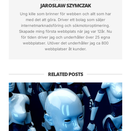
företag. Det viktigaste i dessa fall är naturligtvis
JAROSLAW SZYMCZAK
att de har ett svenskt användargränssnitt och
Ung kille som brinner för webben och allt som har
med det att göra. Driver ett bolag som säljer
svenskt språk för dina kunder, samt att de då är
internetmarknadsföring och sökmotoroptimering.
mobilanpassade. Om du ser de på det världsliga
Skapade ming första webbplats när jag var 12år. Nu
planet, så är det lätt att tro att det är
WordPress
för tiden driver jag och underhåller över 25 egna
webbplatser. Utöver det underhåller jag ca 800
e-commerce som är ledande då alla talar om
webbplatser åt kunder.
detta hela tiden. WordPress-drivna webbutiker
står dock bara för en mycket liten del av alla de
webbutiker som finns och drivs av seriösa
RELATED POSTS
företagare.
När det gäller de som är de största e-
handelsplattformarna internationellt sett, så är
detta
Magento
,
Zen Cart
,
VirtueMart
och
osCommerce
. Alla dessa lanseras som gratis
och har någon form av open source lösning