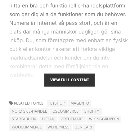
hitta en bra och
funktionell e-handelsplattform
,
som ger dig alla de funktioner som du behöver.
Numera är Internet så pass stort, och är en
plats där många människor dagligen gör sina
inköp. Du, som företagare med enbart en fysisk
butik eller kontor riskerar att förlora viktiga
marknadsandelar och kunder om du inte
kombinerar detta med försäljning via en
webbutik.
VIEW FULL CONTENT
Vad som också är ytterst viktigt, är att din
webbutik och e-handelsplattform är
RELATED TOPICS
JETSHOP
MAGENTO
mobilanpassad, och stödjer visning i alla typer
NORDISK E-HANDEL
OSCOMMERCE
SHOPIFY
av mobila enheter. Idag gör över 50 procent av
STARTABUTIK
TICTAIL
VIRTUEMART
WIKINGGRUPPEN
alla Internetanvändare sina sökningar via
WOOCOMMERCE
WORDPRESS
ZEN CART
mobila enheter, vilket gör att du utan