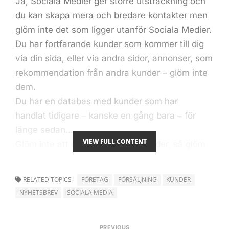
Ja, Sociala Medier ger större utsträckning och
du kan skapa mera och bredare kontakter men
glöm inte det som ligger utanför Sociala Medier.
Du har fortfarande kunder som kommer till dig
via din sida, eller via andra sidor, annonser, som
rekommendation från andra kunder – glöm inte
dem.
Du har en databas med kunder som har
handlat tidigare – kanske en gång bara – för
länge sedan….
VIEW FULL CONTENT
Glöm inte att de är redan dina kunder, så glöm
inte dem i jakten på de nya.
RELATED TOPICS
FÖRETAG
FÖRSÄLJNING
KUNDER
Du har en lista med mailadresser.
NYHETSBREV
SOCIALA MEDIA
Brukar du göra utskick? I form av: Nyheter
vecka 19?
Nej – sådana nyheter läser folk inte idag.
PREVIOUS