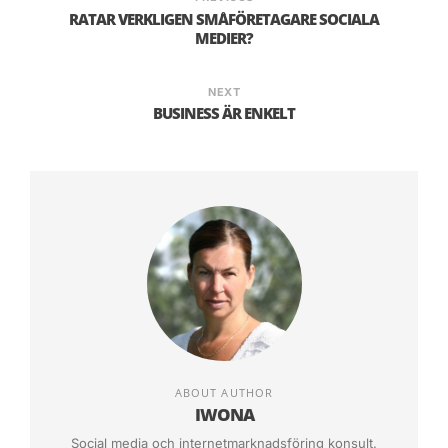
RATAR VERKLIGEN SMÅFÖRETAGARE SOCIALA
Hamnar det inte direkt i Skräppostmappen då
MEDIER?
hamnar det i Borttaget kort efter. Man öppnar
inte längre meddelanden med tråkiga ämnen.
NEXT
BUSINESS ÄR ENKELT
Skicka någon gång något annat.
Spela in en film med presentation på dina
produkter och lägg den på YouTube. Och skicka
en länk till dina kunder, och märk meddelande
med något intressant t.ex.: ”Filmindustri bättre
än i Bollywood” eller något annat galet.
Gör en tävling med priser som är mer kreativa
än: ”Vinn ett presentkort på 5000 kr i vår butik”.
Låt folk designa er ny logotyp och låt första
ABOUT AUTHOR
priset vara att bästa logotypen blir verkligen
IWONA
använd. Skapa en lista med 20 top och lägg ut
Social media och internetmarknadsföring konsult.