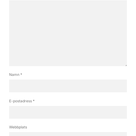
Namn
*
E-postadress
*
Webbplats