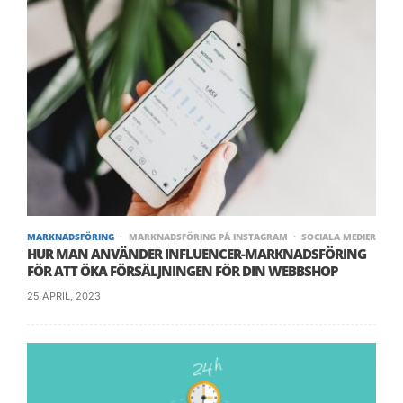
fort och alla har vi så mycket att tänka på…
Bli kreativ, bli annorlunda än dina konkurrenter,
bli social med dina kunder och för dialog med
dem utanför Sociala Medier också.
MARKNADSFÖRING
MARKNADSFÖRING PÅ INSTAGRAM
SOCIALA MEDIER
HUR MAN ANVÄNDER INFLUENCER-MARKNADSFÖRING
FÖR ATT ÖKA FÖRSÄLJNINGEN FÖR DIN WEBBSHOP
25 APRIL, 2023