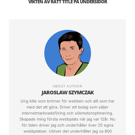
webshopen. Du kan komma igång med drift av
VIKTEN AV RÄTT TITLE PÅ UNDERSIDOR
din webshop till en relativt billig kostnad, du bör
dock se till att kostnaderna inte blir överflödiga
månadsvis och att du vet vad det kommer att
kosta. En platform som man kan använda sig av
för att driva webbshop är
WordPress med
WooCommerce
. Men det finns också andra
plattformar som kostar och priserna
Pris för platform 0-5000kr per månad och då
kan installationsavgiften ligga på ca 30000
ABOUT AUTHOR
kronor.
JAROSLAW SZYMCZAK
Ung kille som brinner för webben och allt som har
Du kommer även behöva erbjuda kunderna
med det att göra. Driver ett bolag som säljer
internetmarknadsföring och sökmotoroptimering.
olika typer av betalningsalternativ för att kunna
Skapade ming första webbplats när jag var 12år. Nu
ta betalt via nätet. De flesta kunder ser trygghet
för tiden driver jag och underhåller över 25 egna
i att kunna välja vilket betalningsalternativ som
webbplatser. Utöver det underhåller jag ca 800