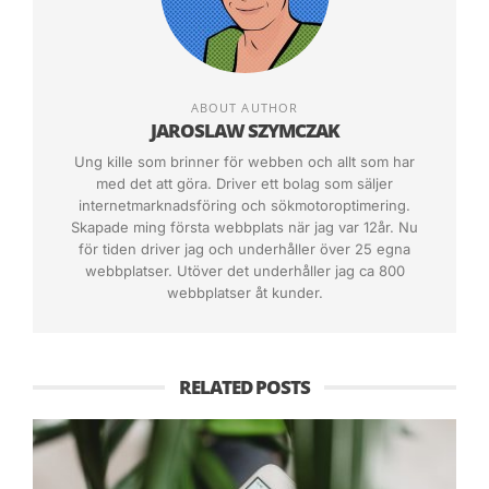
Instagram kommer man även att kunna
annonsera, vilket dock kan kosta en hel del på
grund utav den otroliga konkurrens som
ABOUT AUTHOR
kommer uppstår. Något som man däremot kan
JAROSLAW SZYMCZAK
göra är att, förutsatt att man har ett stort nät
Ung kille som brinner för webben och allt som har
och stora möjligheter till att få likes, försöka
med det att göra. Driver ett bolag som säljer
komma upp på startsidan som en utav de
internetmarknadsföring och sökmotoroptimering.
Skapade ming första webbplats när jag var 12år. Nu
nyligen upplagda bilderna med flest likes. Detta
för tiden driver jag och underhåller över 25 egna
ger otroligt mycket med PR eftersom i princip
webbplatser. Utöver det underhåller jag ca 800
webbplatser åt kunder.
varenda person som använder Instagram
kommer att kolla på bilderna på startsidan först,
och därefter gå in på ditt konto (om de väljer din
RELATED POSTS
bild) och kolla på det som du tidigare har
publicerat. Detta är givetvis väldigt svårt att
uppnå direkt och kräver att man kontinuerligt
lägger ner tid och energi på att marknadsföra