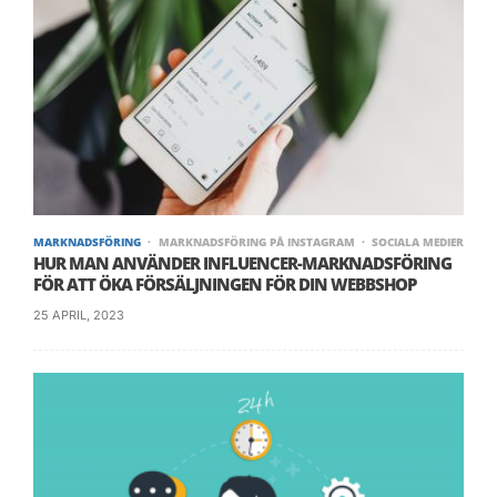
sig på Instagram.
[/column]
[column size=’1/3′]
[infobox title=’Instagram’]
MARKNADSFÖRING
MARKNADSFÖRING PÅ INSTAGRAM
SOCIALA MEDIER
HUR MAN ANVÄNDER INFLUENCER-MARKNADSFÖRING
FÖR ATT ÖKA FÖRSÄLJNINGEN FÖR DIN WEBBSHOP
25 APRIL, 2023