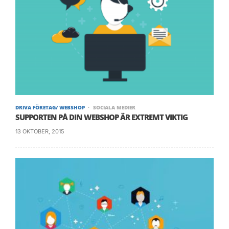
Utvecklare:
Facebook
Släpptes:
6 oktober 2010
Webbplats:
Instagram.com
DRIVA FÖRETAG/ WEBSHOP
SOCIALA MEDIER
SUPPORTEN PÅ DIN WEBSHOP ÄR EXTREMT VIKTIG
[/infobox]
13 OKTOBER, 2015
[/column]
[/row]
Vid marknadsföring på Instagram kan man
dessutom smidigt visa upp sina produkter i
vardagsbruk och skapa en perfekt miljö som