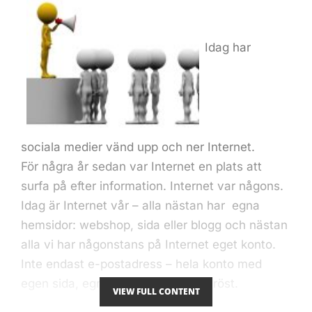
Idag har
sociala medier vänd upp och ner Internet.
För några år sedan var Internet en plats att
surfa på efter information. Internet var någons.
Idag är Internet vår – alla nästan har egna
hemsidor: webshop, sida eller blogg och nästan
alla vi har någonstans på Internet eget konto.
Inte endast e-postadress – hela konto med
egen sida, egna möjligheter, egen röst.
VIEW FULL CONTENT