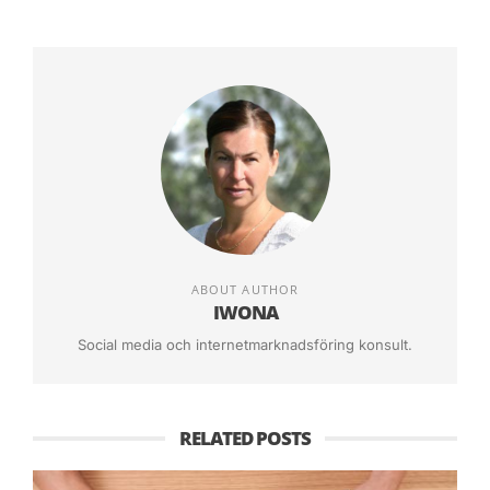
Eftersom det är Google som bestämmer idag
vem skall vara först och vem inte i sökningar
kommer Google att prioritera sin egna sociala
plattformen. Så om du har företagskonto på
Google+ och din konkurrent på Facebook vem
vinner i kampen om platsen bland de första 10 i
sökningen? Det är ganska självklart.
ABOUT AUTHOR
IWONA
Social media och internetmarknadsföring konsult.
RELATED POSTS