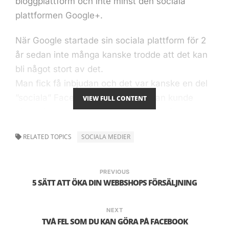
bloggplattform och inte minst den sociala
plattformen Google+.
När Google startade sin sociala plattform för 2
år sedan inte många kanske trodde att det kan
bli något stort av det.
Man fick få inbjudan och det var kanske en del
”sociala” Facebook vänner som man kunde
VIEW FULL CONTENT
bjuda till, men många inte ville vara både här
och där mest kanske pga. tidsbrist.
RELATED TOPICS
SOCIALA MEDIER
Efter 2 år blev plattformen andra största sociala
plattformen efter Facebook med 400 miljoner
PREVIOUS
aktiva användare.
5 SÄTT ATT ÖKA DIN WEBBSHOPS FÖRSÄLJNING
Vad som avgör att Google+ har blivit så viktig
NEXT
och så stor? SEO.
TVÅ FEL SOM DU KAN GÖRA PÅ FACEBOOK