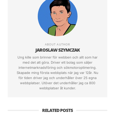
med sin försäljning. Det går att enkelt hyra sig
en webbutik från ett flertal olika företag. Då
ingår förutom design och underhåll av
webbutiken även ett antal e-postadresser samt
ett eget domännamn. Självklart kan du snickra
ihop en egen webbutik om du är duktig på
ABOUT AUTHOR
programmering eller överhuvudtaget utveckling
JAROSLAW SZYMCZAK
av webbplattformar, men man ska komma ihåg
Ung kille som brinner för webben och allt som har
med det att göra. Driver ett bolag som säljer
att man då får ge sig på ganska avancerad
internetmarknadsföring och sökmotoroptimering.
felsökning om eller när något krånglar. Det är
Skapade ming första webbplats när jag var 12år. Nu
med andra ord skönt att hyra butiken och låta
för tiden driver jag och underhåller över 25 egna
webbplatser. Utöver det underhåller jag ca 800
en supportgrupp ta hand om de eventuella fel
webbplatser åt kunder.
som uppstår. Trots allt blir det fel ibland, som att
produkterna inte visas som de ska, det strular
med betalningsfunktionen eller beräkning av
RELATED POSTS
rätt fraktkostnad m.m.